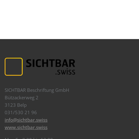
SICHTBAR Beschriftung GmbH
Bützackerweg 2
3123 Belp
031/530 21 96
info@sichtbar.swiss
www.sichtbar.swiss